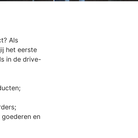
t? Als
j het eerste
s in de drive-
ducten;
rders;
n goederen en